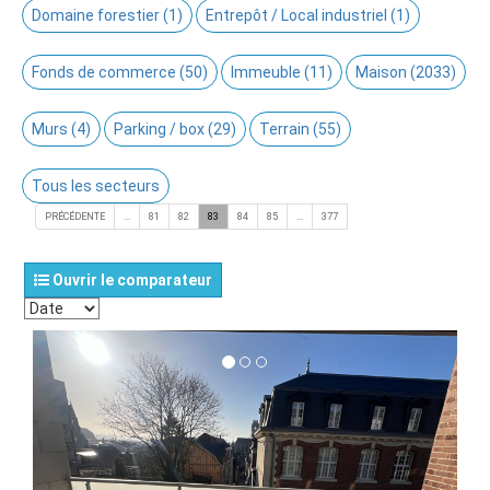
Domaine forestier (1)
Entrepôt / Local industriel (1)
Fonds de commerce (50)
Immeuble (11)
Maison (2033)
Murs (4)
Parking / box (29)
Terrain (55)
Tous les secteurs
PRÉCÉDENTE
...
81
82
83
84
85
...
377
Ouvrir le comparateur