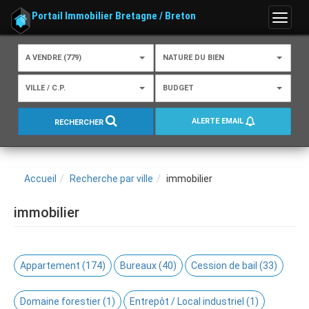
Portail Immobilier Bretagne / Breton
Menu
A VENDRE (779)
NATURE DU BIEN
VILLE / C.P.
BUDGET
ALERTE EMAIL
RECHERCHER
Accueil
Recherche par ville
immobilier
immobilier
Appartement (174)
Bureaux (40)
Cession de bail (33)
Domaine forestier (1)
Entrepôt / Local industriel (1)