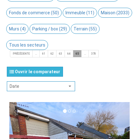
Fonds de commerce (50)
Immeuble (11)
Maison (2033)
Murs (4)
Parking / box (29)
Terrain (55)
Tous les secteurs
PRÉCÉDENTE
...
61
62
63
64
65
...
378
Ouvrir le comparateur
Date