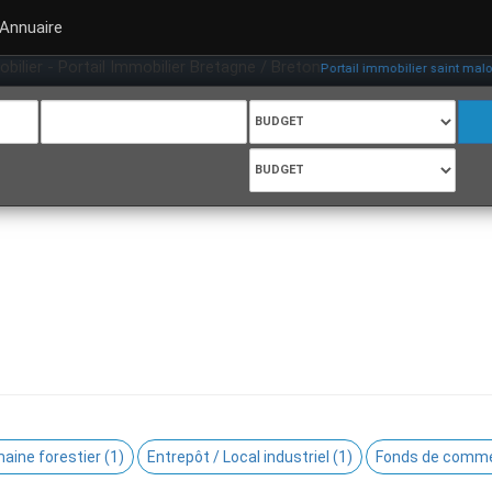
Annuaire
ortail Immobilier Bretagne / Breton
,
Portail immobilier saint malo
Portail im
aine forestier (1)
Entrepôt / Local industriel (1)
Fonds de comme