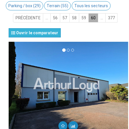
Parking / box (29)
Terrain (55)
Tous les secteurs
PRÉCÉDENTE
...
56
57
58
59
60
...
377
Ouvrir le comparateur