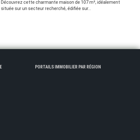
Découvrez cette charmante maison de 107 m², idéalement
située sur un secteur recherché, édifiée sur...
E
PORTAILS IMMOBILIER PAR RÉGION