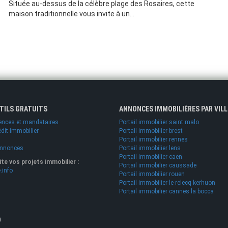
Située au-dessus de la célèbre plage des Rosaires, cette
maison traditionnelle vous invite à un...
UTILS GRATUITS
ANNONCES IMMOBILIÈRES PAR VILL
ences et mandataires
Portail immobilier saint malo
édit immobilier
Portail immobilier brest
Portail immobilier rennes
annonces
Portail immobilier lens
Portail immobilier caen
lite vos projets immobilier :
Portail immobilier caussade
.info
Portail immobilier rouen
Portail immobilier le relecq kerhuon
Portail immobilier cannes la bocca
O