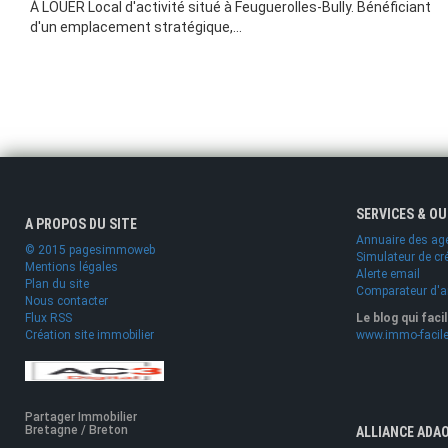
À LOUER Local d'activité situé à Feuguerolles-Bully. Bénéficiant
d'un emplacement stratégique,...
SERVICES & O
A PROPOS DU SITE
Annuaire des ag
© 2015 pagesimmoweb
Simulateur de cr
Mentions légales
Alerte email
Plan du site
Comparateur d'
Nous contacter
Flux RSS
Le blog qui faci
Création site immobilier
www.immo-facile
Partager Immobilier
Bretagne / Breton
ALLIANCE ADA