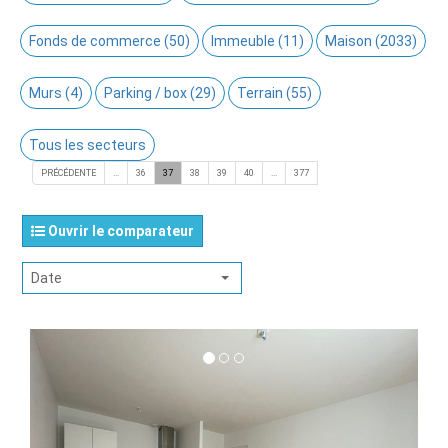
Fonds de commerce (50)
Immeuble (11)
Maison (2033)
Murs (4)
Parking / box (29)
Terrain (55)
Tous les secteurs
PRÉCÉDENTE
...
36
37
38
39
40
...
377
Ouvrir le comparateur
Date