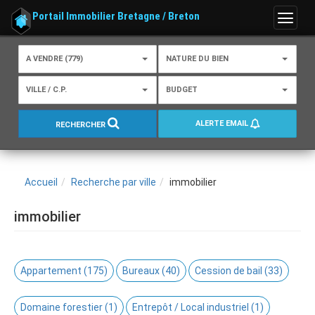
Portail Immobilier Bretagne / Breton
Menu
A VENDRE (779)
NATURE DU BIEN
VILLE / C.P.
BUDGET
ALERTE EMAIL
RECHERCHER
Accueil
Recherche par ville
immobilier
immobilier
Appartement (175)
Bureaux (40)
Cession de bail (33)
Domaine forestier (1)
Entrepôt / Local industriel (1)