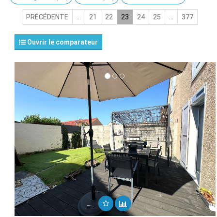
PRÉCÉDENTE
...
21
22
23
24
25
...
377
Ouvrir le comparateur