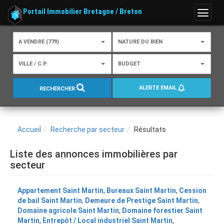
Portail Immobilier Bretagne / Breton
Menu
A VENDRE (779)
NATURE DU BIEN
VILLE / C.P.
BUDGET
ALERTE EMAIL
RECHERCHER
Accueil
Recherche par secteur
Résultats
Liste des annonces immobilières par
secteur
Appartement Saint Martin
,
Bureaux Saint Martin
,
Cession
de bail Saint Martin
,
Demeure de Prestige Saint Martin
,
Domaine agricole Saint Martin
,
Domaine forestier Saint
Martin
,
Entrepôt / Local industriel Saint Martin
,