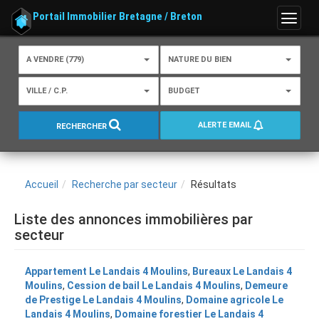
Portail Immobilier Bretagne / Breton
Menu
A VENDRE (779)
NATURE DU BIEN
VILLE / C.P.
BUDGET
ALERTE EMAIL
RECHERCHER
Accueil
Recherche par secteur
Résultats
Liste des annonces immobilières par
secteur
Appartement Le Landais 4 Moulins
,
Bureaux Le Landais 4
Moulins
,
Cession de bail Le Landais 4 Moulins
,
Demeure
de Prestige Le Landais 4 Moulins
,
Domaine agricole Le
Landais 4 Moulins
,
Domaine forestier Le Landais 4