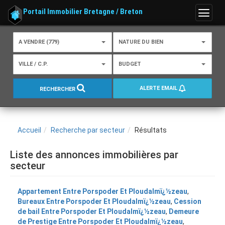
Portail Immobilier Bretagne / Breton
Menu
A VENDRE (779)
NATURE DU BIEN
VILLE / C.P.
BUDGET
ALERTE EMAIL
RECHERCHER
Accueil
Recherche par secteur
Résultats
Liste des annonces immobilières par
secteur
Appartement Entre Porspoder Et Ploudalmï¿½zeau
,
Bureaux Entre Porspoder Et Ploudalmï¿½zeau
,
Cession
de bail Entre Porspoder Et Ploudalmï¿½zeau
,
Demeure
de Prestige Entre Porspoder Et Ploudalmï¿½zeau
,