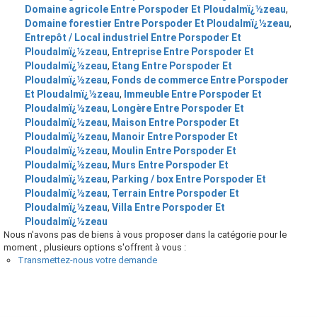
Domaine agricole Entre Porspoder Et Ploudalmï¿½zeau
,
Domaine forestier Entre Porspoder Et Ploudalmï¿½zeau
,
Entrepôt / Local industriel Entre Porspoder Et
Ploudalmï¿½zeau
,
Entreprise Entre Porspoder Et
Ploudalmï¿½zeau
,
Etang Entre Porspoder Et
Ploudalmï¿½zeau
,
Fonds de commerce Entre Porspoder
Et Ploudalmï¿½zeau
,
Immeuble Entre Porspoder Et
Ploudalmï¿½zeau
,
Longère Entre Porspoder Et
Ploudalmï¿½zeau
,
Maison Entre Porspoder Et
Ploudalmï¿½zeau
,
Manoir Entre Porspoder Et
Ploudalmï¿½zeau
,
Moulin Entre Porspoder Et
Ploudalmï¿½zeau
,
Murs Entre Porspoder Et
Ploudalmï¿½zeau
,
Parking / box Entre Porspoder Et
Ploudalmï¿½zeau
,
Terrain Entre Porspoder Et
Ploudalmï¿½zeau
,
Villa Entre Porspoder Et
Ploudalmï¿½zeau
Nous n'avons pas de biens à vous proposer dans la catégorie pour le
moment , plusieurs options s'offrent à vous :
Transmettez-nous votre demande