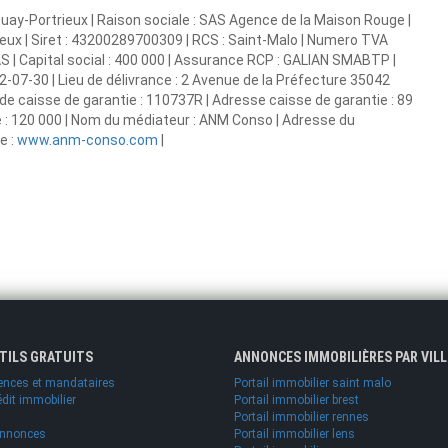
ay-Portrieux | Raison sociale : SAS Agence de la Maison Rouge |
ieux | Siret : 43200289700309 | RCS : Saint-Malo | Numero TVA
S | Capital social : 400 000 | Assurance RCP : GALIAN SMABTP |
2-07-30 | Lieu de délivrance : 2 Avenue de la Préfecture 35042
de caisse de garantie : 110737R | Adresse caisse de garantie : 89
re : 120 000 | Nom du médiateur : ANM Conso | Adresse du
e :
www.anm-conso.com
|
UTILS GRATUITS
ANNONCES IMMOBILIÈRES PAR VILL
ences et mandataires
Portail immobilier saint malo
édit immobilier
Portail immobilier brest
Portail immobilier rennes
annonces
Portail immobilier lens