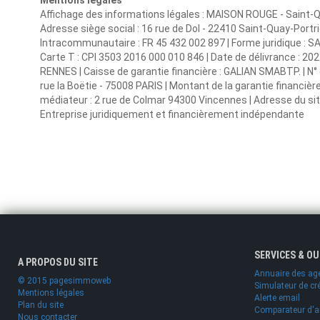
Mentions légales
Affichage des informations légales : MAISON ROUGE - Saint-Qu
Adresse siège social : 16 rue de Dol - 22410 Saint-Quay-Portr
Intracommunautaire : FR 45 432 002 897 | Forme juridique : SA
Carte T : CPI 3503 2016 000 010 846 | Date de délivrance : 202
RENNES | Caisse de garantie financière : GALIAN SMABTP. | N° 
rue la Boëtie - 75008 PARIS | Montant de la garantie financiè
médiateur : 2 rue de Colmar 94300 Vincennes | Adresse du sit
Entreprise juridiquement et financièrement indépendante
SERVICES & O
A PROPOS DU SITE
Annuaire des ag
© 2015 pagesimmoweb
Simulateur de cr
Mentions légales
Alerte email
Plan du site
Comparateur d'
Nous contacter