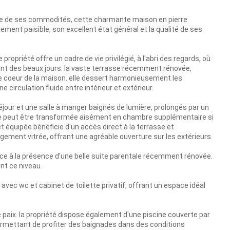
ble de ses commodités, cette charmante maison en pierre
nt paisible, son excellent état général et la qualité de ses
ropriété offre un cadre de vie privilégié, à l'abri des regards, où
ent des beaux jours. la vaste terrasse récemment rénovée,
le coeur de la maison. elle dessert harmonieusement les
e circulation fluide entre intérieur et extérieur.
éjour et une salle à manger baignés de lumière, prolongés par un
ce peut être transformée aisément en chambre supplémentaire si
t équipée bénéficie d'un accès direct à la terrasse et
ment vitrée, offrant une agréable ouverture sur les extérieurs.
âce à la présence d'une belle suite parentale récemment rénovée.
nt ce niveau.
ec wc et cabinet de toilette privatif, offrant un espace idéal
de paix. la propriété dispose également d'une piscine couverte par
permettant de profiter des baignades dans des conditions