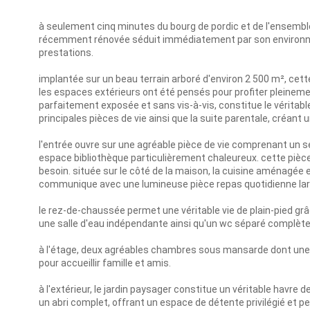
à seulement cinq minutes du bourg de pordic et de l'ensem
récemment rénovée séduit immédiatement par son environneme
prestations.
implantée sur un beau terrain arboré d'environ 2 500 m², cette p
les espaces extérieurs ont été pensés pour profiter pleinem
parfaitement exposée et sans vis-à-vis, constitue le véritab
principales pièces de vie ainsi que la suite parentale, créant un
l'entrée ouvre sur une agréable pièce de vie comprenant un s
espace bibliothèque particulièrement chaleureux. cette piè
besoin. située sur le côté de la maison, la cuisine aménagée e
communique avec une lumineuse pièce repas quotidienne large
le rez-de-chaussée permet une véritable vie de plain-pied gr
une salle d'eau indépendante ainsi qu'un wc séparé complète
à l'étage, deux agréables chambres sous mansarde dont une av
pour accueillir famille et amis.
à l'extérieur, le jardin paysager constitue un véritable havre 
un abri complet, offrant un espace de détente privilégié et 