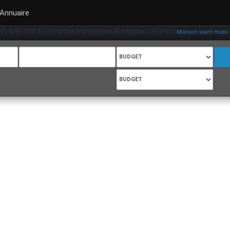
Annuaire
9 760 € | | Portail Immobilier Bretagne / Breton
,
Maison saint malo
Maison